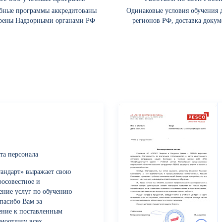
ебные программы аккредитованы
Одинаковые условия обучения д
рены Надзорными органами РФ
регионов РФ, доставка докум
та персонала
андарт» выражает свою
росовестное и
ение услуг по обучению
пасибо Вам за
ение к поставленным
моотдачу всех