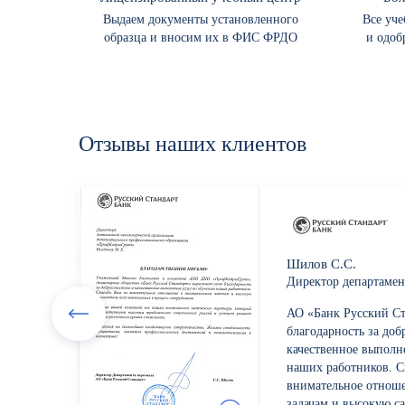
Выдаем документы установленного
Все уч
образца и вносим их в ФИС ФРДО
и одоб
Отзывы
наших
клиентов
Шилов С.С.
Директор департамен
АО «Банк Русский Ст
благодарность за доб
качественное выполн
наших работников. С
внимательное отнош
задачам и высокую са