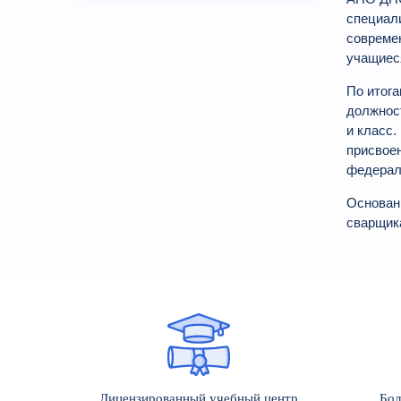
специали
совреме
учащиес
По итог
должност
и класс.
присвое
федерал
Основан
сварщик
Лицензированный учебный центр
Бол