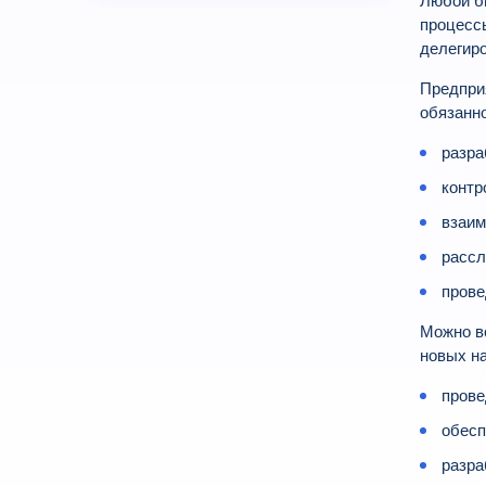
Любой б
процесс
делегиро
Предпри
обязанно
разра
контр
взаим
рассл
прове
Можно в
новых н
прове
обесп
разра