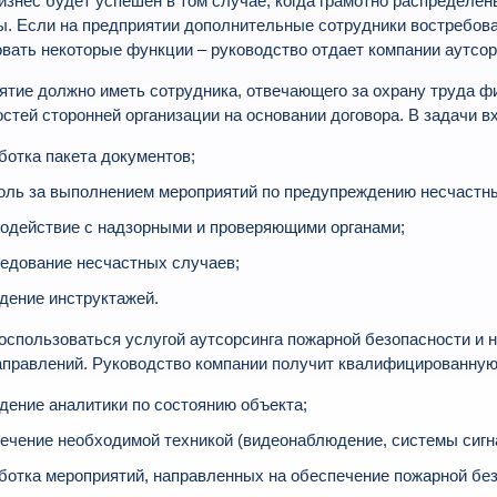
изнес будет успешен в том случае, когда грамотно распределе
ы. Если на предприятии дополнительные сотрудники востребова
вать некоторые функции – руководство отдает компании аутсор
ятие должно иметь сотрудника, отвечающего за охрану труда ф
стей сторонней организации на основании договора. В задачи в
ботка пакета документов;
оль за выполнением мероприятий по предупреждению несчастн
одействие с надзорными и проверяющими органами;
едование несчастных случаев;
дение инструктажей.
оспользоваться услугой аутсорсинга пожарной безопасности и 
аправлений. Руководство компании получит квалифицированную
дение аналитики по состоянию объекта;
ечение необходимой техникой (видеонаблюдение, системы сигн
ботка мероприятий, направленных на обеспечение пожарной без