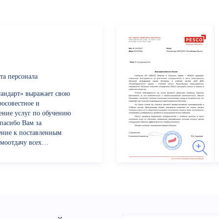
та персонала
андарт» выражает свою
росовестное и
ение услуг по обучению
пасибо Вам за
ение к поставленным
моотдачу всех
с сотрдуников...