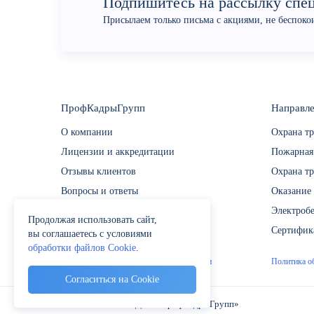
Подпишитесь на рассылку спе
Присылаем только письма с акциями, не беспок
ПрофКадрыГрупп
Направле
О компании
Охрана тр
Лицензии и аккредитации
Пожарная
Отзывы клиентов
Охрана тр
Вопросы и ответы
Оказание
Новости и статьи
Электробе
Продолжая использовать сайт,
Контактная информация
Сертифик
вы соглашаетесь с условиями
обработки файлов Cookie
.
Сведения об образовательной организации
Политика о
Согласиться на Cookie
© 2018-2026 АНО ДПО «ПрофКадрыГрупп»