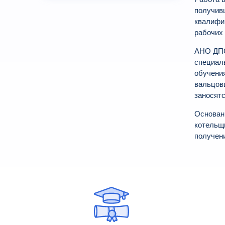
получив
квалифи
рабочих
АНО ДПО
специал
обучения
вальцов
заносятс
Основан
котельщ
получен