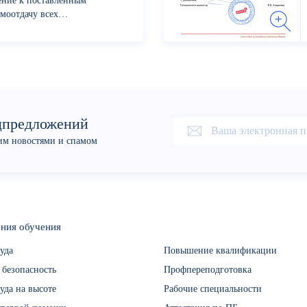
ение к поставленным
моотдачу всех
с сотрдуников...
цпредложений
оим новостями и спамом
ния обучения
уда
Повышение квалификации
 безопасность
Профпереподготовка
уда на высоте
Рабочие специальности