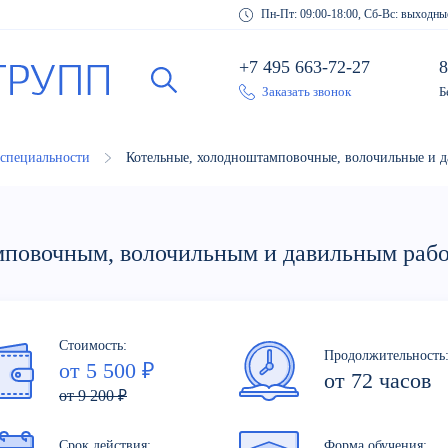
Пн-Пт: 09:00-18:00, Сб-Вс: выходны
+7 495 663-72-27
8
Заказать звонок
Б
 специальности
Котельные, холодноштамповочные, волочильные и д
мповочным, волочильным и давильным раб
Стоимость:
Продолжительность
от 5 500 ₽
от 72 часов
от 9 200 ₽
Срок действия:
Форма обучения: