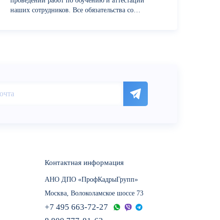
проведении работ по обучению и аттестации
наших сотрудников. Все обязательства со
стороны учебного центра были выполнены в
срок и с надлежащим уровнем...
Контактная информация
АНО ДПО «ПрофКадрыГрупп»
Москва, Волоколамское шоссе 73
+7 495 663-72-27