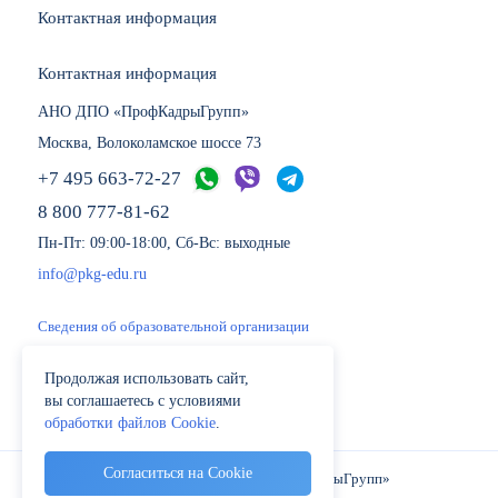
Контактная информация
Контактная информация
АНО ДПО «ПрофКадрыГрупп»
Москва, Волоколамское шоссе 73
+7 495 663-72-27
8 800 777-81-62
Пн-Пт: 09:00-18:00, Сб-Вс: выходные
info@pkg-edu.ru
Сведения об образовательной организации
Политика обработки персональных данных
Продолжая использовать сайт,
Вакансии учебного центра ПрофКадрыГрупп
вы соглашаетесь с условиями
Юридическая информация и реквизиты
обработки файлов Cookie
.
Согласиться на Cookie
© 2018-2026 АНО ДПО «ПрофКадрыГрупп»