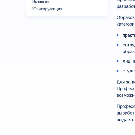
Экология
разработ
Юриспруденция
Образов
категори
практ
сотру
образ
лиц, 
студе
Для зан
Професс
возможно
Професс
выработ
выдаетс