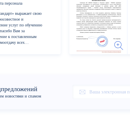
та персонала
андарт» выражает свою
росовестное и
ение услуг по обучению
пасибо Вам за
ение к поставленным
моотдачу всех
с сотрдуников...
цпредложений
оим новостями и спамом